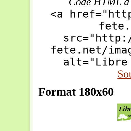
Code HTML à in
<a href="htt
fete.
src="http:
fete.net/ima
alt="Libre
So
Format 180x60